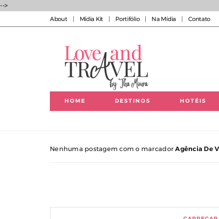
-->
About
Mídia Kit
Portifólio
Na Mídia
Contato
HOME
DESTINOS
HOTÉIS
Luxury experiences | Viagens Incríveis | Experiências
Nenhuma postagem com o marcador
Agência De 
CARREGAR