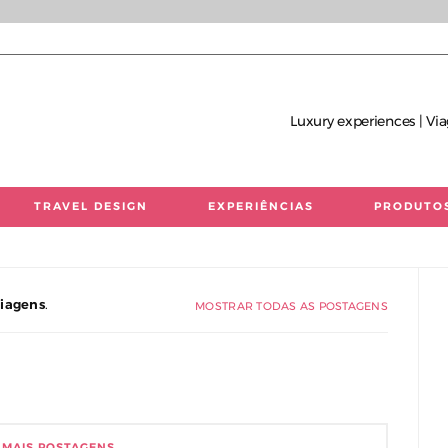
Luxury experiences | Via
TRAVEL DESIGN
EXPERIÊNCIAS
PRODUTO
 únicas | Consultoria de Viagens de Luxo
Viagens
.
MOSTRAR TODAS AS POSTAGENS
 MAIS POSTAGENS