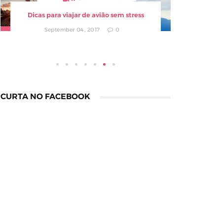
Dicas para viajar de avião sem stress
Compra
September 04, 2017
0
CURTA NO FACEBOOK