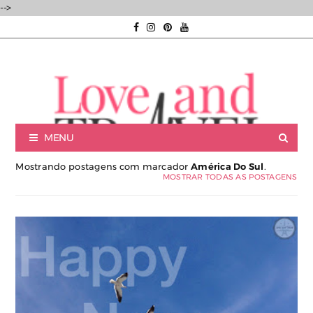
-->
MENU
Mostrando postagens com marcador
América Do Sul
.
MOSTRAR TODAS AS POSTAGENS
Luxury experiences | Viagens Incríveis | Experiências únicas |
Consultoria de Viagens de Luxo