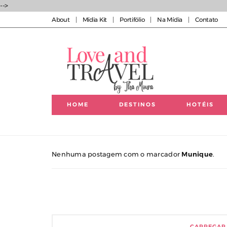
-->
About
Mídia Kit
Portifólio
Na Mídia
Contato
HOME
DESTINOS
HOTÉIS
Luxury experiences | Viagens Incríveis | Experiências
Nenhuma postagem com o marcador
Munique
.
CARREGAR