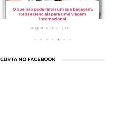
O que não pode faltar um sua bagagem:
Dicas p
Itens essenciais para uma viagem
Se
internacional
August 14, 2017
0
CURTA NO FACEBOOK