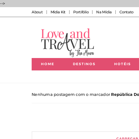
-->
About
Mídia Kit
Portifólio
Na Mídia
Contato
HOME
DESTINOS
HOTÉIS
Luxury experiences | Viagens Incríveis | Experiências
Nenhuma postagem com o marcador
República D
CARREGAR