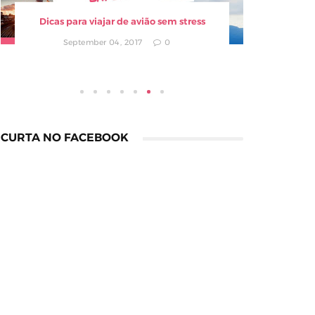
Dicas para viajar de avião sem stress
Compra
September 04, 2017
0
CURTA NO FACEBOOK