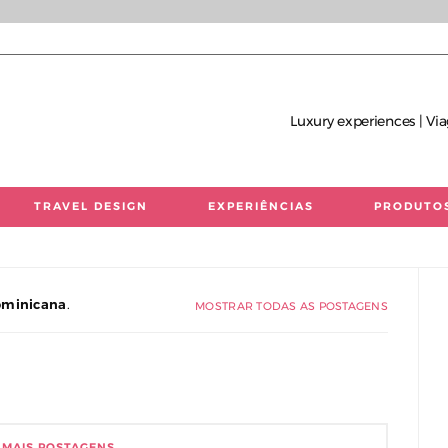
Luxury experiences | Via
TRAVEL DESIGN
EXPERIÊNCIAS
PRODUTO
 únicas | Consultoria de Viagens de Luxo
ominicana
.
MOSTRAR TODAS AS POSTAGENS
 MAIS POSTAGENS