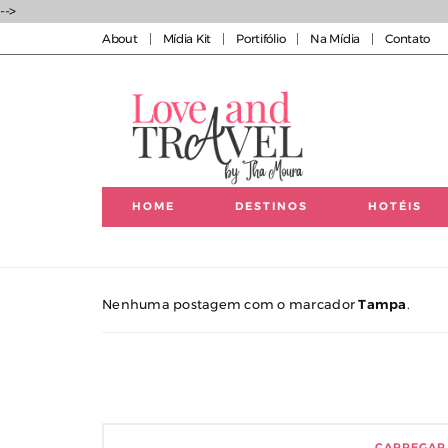
-->
About
Mídia Kit
Portifólio
Na Mídia
Contato
HOME
DESTINOS
HOTÉIS
Luxury experiences | Viagens Incríveis | Experiências
Nenhuma postagem com o marcador
Tampa
.
CARREGAR