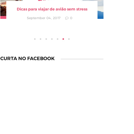
Dicas para viajar de avião sem stress
Compra
September 04, 2017
0
CURTA NO FACEBOOK