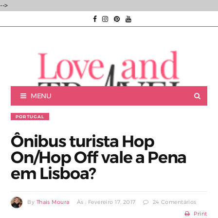
-->
MENU
PORTUGAL
Ônibus turista Hop
On/Hop Off vale a Pena
Luxury experiences | Viagens Incríveis | Experiências únicas |
em Lisboa?
By
Thais Moura
Às : Fevereiro 17, 2017
24 Comentários
Consultoria de Viagens de Luxo
Print