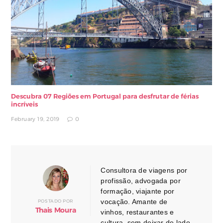
Descubra 07 Regiões em Portugal para desfrutar de férias
incríveis
February 19, 2019
0
Consultora de viagens por
profissão, advogada por
formação, viajante por
vocação. Amante de
POSTADO POR
Thais Moura
vinhos, restaurantes e
cultura, sem deixar de lado