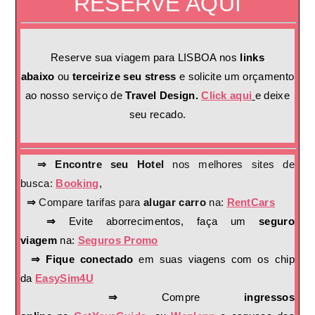
RESERVE AQUI
Reserve sua viagem para LISBOA nos
links
abaixo
ou
terceirize seu stress
e solicite um orçamento
ao nosso serviço de
Travel Design.
Click aqui
e deixe
seu recado.
⇒ Encontre seu Hotel
nos melhores sites de
busca:
Booking
,
⇒
Compare tarifas para
alugar carro
na:
RentCars
⇒
Evite aborrecimentos, faça um
seguro
viagem
na:
Seguros Promo
⇒ Fique conectado
em suas viagens com os chip
da
EasySim4U
⇒
Compre
ingressos