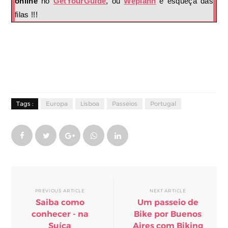
online
no
GetYourGuide
, ou
Weplann
e esqueça das
filas !!!
Tags :
Europa
Lisboa
Passeios
Portugal
PREVIOUS ARTICLE
NEXT ARTICLE
Saiba como
Um passeio de
conhecer - na
Bike por Buenos
Suíça
Aires com Biking