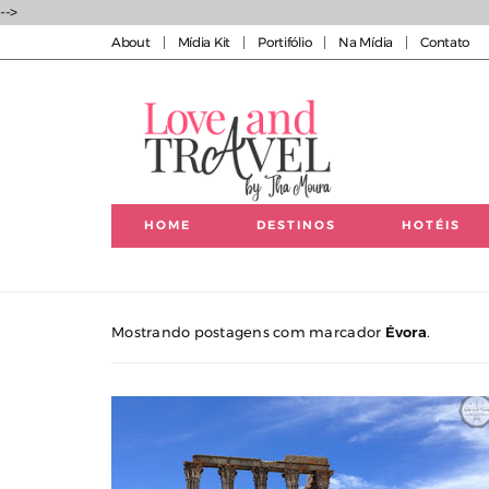
-->
About
Mídia Kit
Portifólio
Na Mídia
Contato
HOME
DESTINOS
HOTÉIS
Luxury experiences | Viagens Incríveis | Experiências
Mostrando postagens com marcador
Évora
.