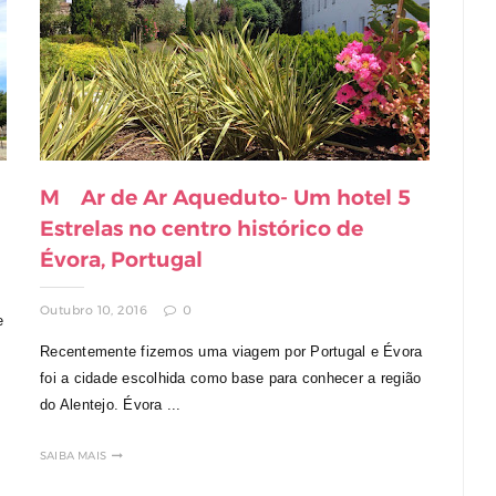
M´Ar de Ar Aqueduto- Um hotel 5
Estrelas no centro histórico de
Évora, Portugal
Outubro 10, 2016
0
e
Recentemente fizemos uma viagem por Portugal e Évora
foi a cidade escolhida como base para conhecer a região
do Alentejo. Évora ...
SAIBA MAIS