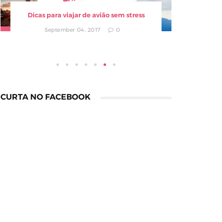
Dicas para viajar de avião sem stress
Compra
September 04, 2017
0
CURTA NO FACEBOOK