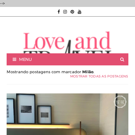
-->
MENU
Mostrando postagens com marcador
Milão
.
MOSTRAR TODAS AS POSTAGENS
Luxury experiences | Viagens Incríveis | Experiências únicas |
Consultoria de Viagens de Luxo