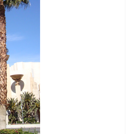
e vestir
LIFESTYLE: Compras no Paraguai e
ante
Argentina. Vale a pena??
Mars 21, 2016
9