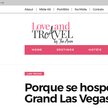
-->
About
Mídia Kit
Portifólio
Na Mídia
Contato
HOME
DESTINOS
HOTÉIS
Luxury experiences | Viagens Incríveis | Experiências
LAS VEGAS
Porque se hos
Grand Las Vega