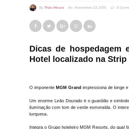
By
Thais Moura
Às : Novembro 23, 2015
0 Come
COMPARTILHAR
COMPARTILHAR
Dicas de hospedagem 
EM
EM
Hotel localizado na Strip
FACEBOOK
TWITTER
O imponente
MGM Grand
impressiona de longe e 
Um enorme Leão Dourado é o guardião e simbolo 
iluminação com tom de verde esmeralda. O interes
turquesa.
Integra o Grupo hoteleiro MGM Resorts, do qual fa