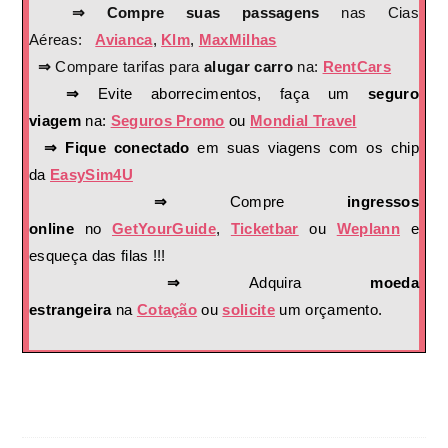
⇒ Compre suas passagens
nas Cias
Aéreas:
Avianca
,
Klm
,
MaxMilhas
⇒
Compare tarifas para
alugar carro
na:
RentCars
⇒
Evite aborrecimentos, faça um
seguro
viagem
na:
Seguros Promo
ou
Mondial Travel
⇒ Fique conectado
em suas viagens com os chip
da
EasySim4U
⇒
Compre
ingressos
online
no
GetYourGuide
,
Ticketbar
ou
Weplann
e
esqueça das filas !!!
⇒
Adquira
moeda
estrangeira
na
Cotação
ou
solicite
um orçamento.