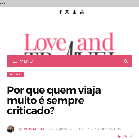
-->
MENU
DICAS
Por que quem viaja
muito é sempre
Luxury experiences | Viagens Incríveis | Experiências únicas |
criticado?
By
Thais Moura
Às : Agosto 01, 2016
8 Comentários
Consultoria de Viagens de Luxo
Print