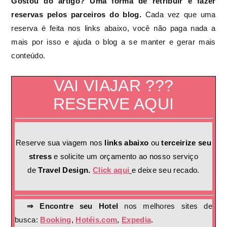
Gostou do artigo? Uma forma de retribuir é fazer
reservas pelos parceiros do blog.
Cada vez que uma
reserva é feita nos links abaixo, você não paga nada a
mais por isso e ajuda o blog a se manter e gerar mais
conteúdo.
VAI VIAJAR ???
RESERVE AQUI
Reserve sua viagem nos
links abaixo
ou
terceirize seu
stress
e solicite um orçamento ao nosso serviço
de
Travel Design.
Click aqui
e deixe seu recado.
⇒ Encontre seu Hotel
nos melhores sites de
busca:
Booking
,
Hotéis.com
,
Expedia
.