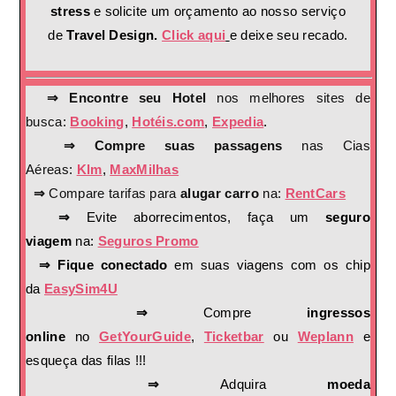
stress
e solicite um orçamento ao nosso serviço
de
Travel Design.
Click aqui
e deixe seu recado.
⇒ Encontre seu Hotel
nos melhores sites de
busca:
Booking
,
Hotéis.com
,
Expedia
.
⇒ Compre suas passagens
nas Cias
Aéreas:
Klm
,
MaxMilhas
⇒
Compare tarifas para
alugar carro
na:
RentCars
⇒
Evite aborrecimentos, faça um
seguro
viagem
na:
Seguros Promo
⇒ Fique conectado
em suas viagens com os chip
da
EasySim4U
⇒
Compre
ingressos
online
no
GetYourGuide
,
Ticketbar
ou
Weplann
e
esqueça das filas !!!
⇒
Adquira
moeda