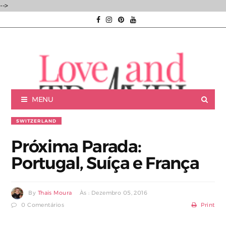
-->
MENU
SWITZERLAND
Próxima Parada:
Portugal, Suíça e França
Luxury experiences | Viagens Incríveis | Experiências únicas |
By
Thais Moura
Às : Dezembro 05, 2016
0 Comentários
Print
Consultoria de Viagens de Luxo