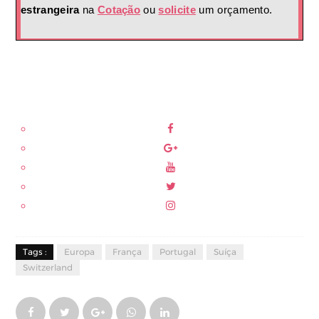
estrangeira
na
Cotação
ou
solicite
um orçamento.
Tags :
Europa
França
Portugal
Suíça
Switzerland