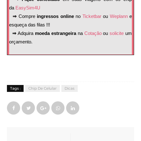
da
EasySim4U
⇒
Compre
ingressos online
no
Ticketbar
ou
Weplann
e
esqueça das filas !!!
⇒
Adquira
moeda estrangeira
na
Cotação
ou
solicite
um
orçamento.
Tags :
Chip De Celular
Dicas