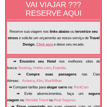
VAI VIAJAR ???
RESERVE AQUI
Reserve sua viagem nos
links abaixo
ou
terceirize seu
stress
e solicite um orçamento ao nosso serviço de
Travel
Design.
Click aqui
e deixe seu recado.
⇒ Encontre seu Hotel
nos melhores sites de
busca:
Booking
,
Hotéis.com
,
Expedia
.
⇒ Compre suas passagens
nas Cias
Aéreas:
Avianca
,
Klm
,
MaxMilhas
⇒
Compare tarifas para
alugar carro
na:
RentCars
⇒
Evite aborrecimentos, faça um
seguro
viagem
na:
Mondial Travel
ou
Real Seguros
.
⇒ Fique conectado
em suas viagens com os chip