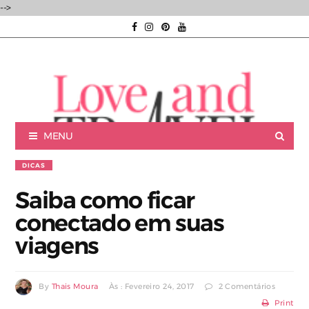
-->
MENU
DICAS
Saiba como ficar
conectado em suas
Luxury experiences | Viagens Incríveis | Experiências únicas |
viagens
By
Thais Moura
Às : Fevereiro 24, 2017
2 Comentários
Consultoria de Viagens de Luxo
Print