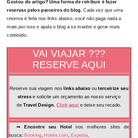
Gostou do artigo? Uma forma de retribuir é fazer
reservas pelos parceiros do blog.
Cada vez que uma
reserva é feita nos links abaixo, você não paga nada a
mais por isso e ajuda o blog a se manter e gerar mais
conteúdo.
VAI VIAJAR ???
RESERVE AQUI
Reserve sua viagem nos
links abaixo
ou
terceirize seu
stress
e solicite um orçamento ao nosso serviço
de
Travel Design.
Click aqui
e deixe seu recado.
⇒ Encontre seu Hotel
nos melhores sites de
busca:
Booking
,
Hotéis.com
,
Expedia
.