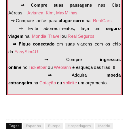
⇒ Compre suas passagens
nas Cias
Aéreas:
Avianca
,
Klm
,
MaxMilhas
⇒
Compare tarifas para
alugar carro
na:
RentCars
⇒
Evite aborrecimentos, faça um
seguro
viagem
na:
Mondial Travel
ou
Real Seguros
.
⇒ Fique conectado
em suas viagens com os chip
da
EasySim4U
⇒
Compre
ingressos
online
no
Ticketbar
ou
Weplann
e esqueça das filas !!!
⇒
Adquira
moeda
estrangeira
na
Cotação
ou
solicite
um orçamento.
Tags :
Espanha
Europa
Hospedagem
Madrid