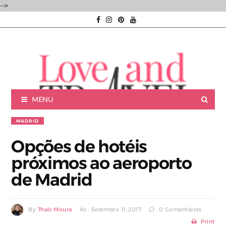
-->
MENU
MADRID
Opções de hotéis
próximos ao aeroporto
Luxury experiences | Viagens Incríveis | Experiências únicas |
de Madrid
By
Thais Moura
Às : Setembro 11, 2017
0 Comentários
Consultoria de Viagens de Luxo
Print