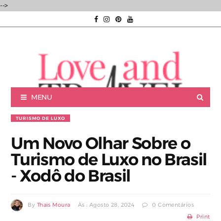
-->
MENU
TURISMO DE LUXO
Um Novo Olhar Sobre o
Turismo de Luxo no Brasil
Luxury experiences | Viagens Incríveis | Experiências únicas |
- Xodô do Brasil
By
Thais Moura
Às : Agosto 28, 2024
0 Comentários
Consultoria de Viagens de Luxo
Print