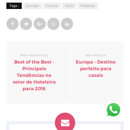
Tags :
Europa
França
Paris
Roteiros
PREVIOUS ARTICLE
NEXT ARTICLE
Best of the Best -
Europa - Destino
Principais
perfeito para
Tendências no
casais
setor de Hoteleiro
para 2018