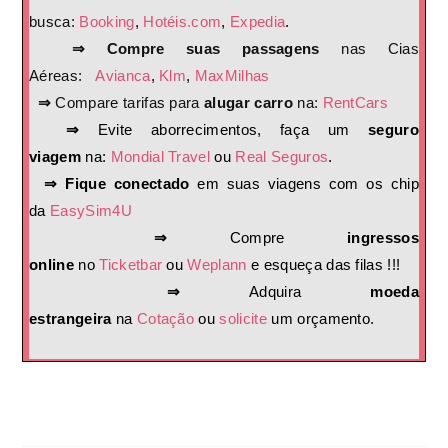
busca:
Booking
,
Hotéis.com
,
Expedia
.
⇒ Compre suas passagens
nas Cias
Aéreas:
Avianca
,
Klm
,
MaxMilhas
⇒
Compare tarifas para
alugar carro
na:
RentCars
⇒
Evite aborrecimentos, faça um
seguro
viagem
na:
Mondial Travel
ou
Real Seguros
.
⇒ Fique conectado
em suas viagens com os chip
da
EasySim4U
⇒
Compre
ingressos
online
no
Ticketbar
ou
Weplann
e esqueça das filas !!!
⇒
Adquira
moeda
estrangeira
na
Cotação
ou
solicite
um orçamento.