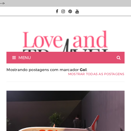
-->
MENU
Mostrando postagens com marcador
Gol
.
MOSTRAR TODAS AS POSTAGENS
Luxury experiences | Viagens Incríveis | Experiências únicas |
Consultoria de Viagens de Luxo