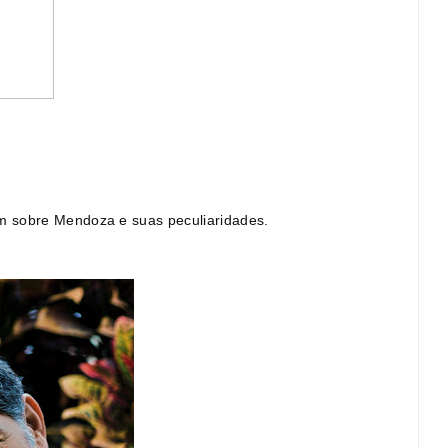
e vestir
LIFESTYLE: Compras no Paraguai e
ante
Argentina. Vale a pena??
Mars 21, 2016
9
m sobre Mendoza e suas peculiaridades.