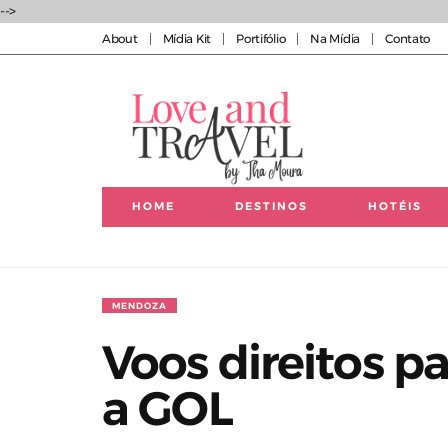
-->
About
Mídia Kit
Portifólio
Na Mídia
Contato
HOME
DESTINOS
HOTÉIS
Luxury experiences | Viagens Incríveis | Experiências
MENDOZA
Voos direitos 
a GOL