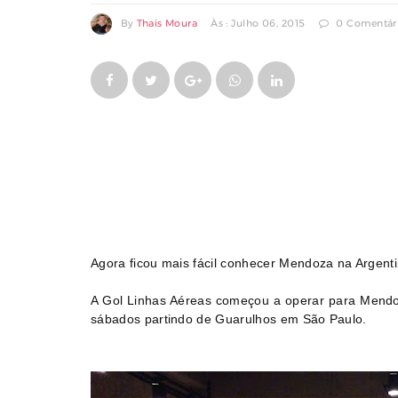
By
Thais Moura
Às : Julho 06, 2015
0 Comentár
COMPARTILHAR
COMPARTILHAR
EM
EM
FACEBOOK
TWITTER
Agora ficou mais fácil conhecer Mendoza na Argent
A Gol Linhas Aéreas começou a operar para Mendo
sábados partindo de Guarulhos em São Paulo.