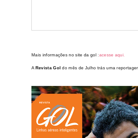
Dicas de como fazer mala
LIFESTYLE - Descubra como s
de viagem
para um destino congel
r 28, 2015
4
February 03, 2016
11
Mais informações no site da gol :
acesse aqui.
A
Revista Gol
do mês de Julho trás uma reportage