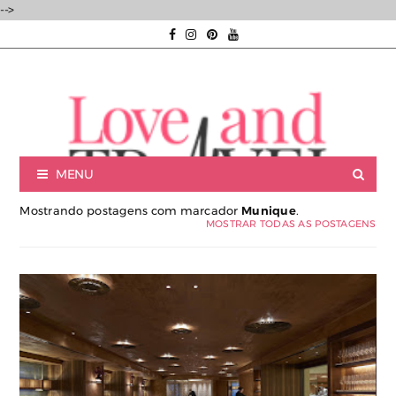
-->
MENU
Mostrando postagens com marcador
Munique
.
MOSTRAR TODAS AS POSTAGENS
Luxury experiences | Viagens Incríveis | Experiências únicas |
Consultoria de Viagens de Luxo