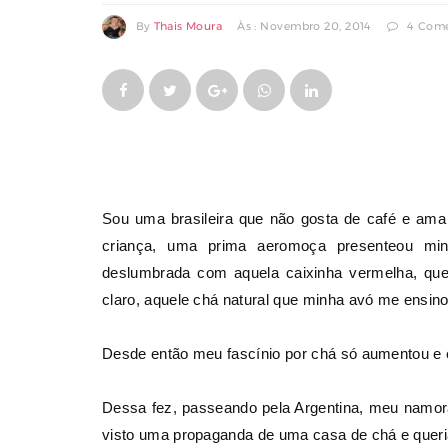
By
Thais Moura
Às : Novembro 20, 2014
4 Come
COMPARTILHAR
COMPARTILHAR
EM
EM
FACEBOOK
TWITTER
Sou uma brasileira que não gosta de café e am
criança, uma prima aeromoça presenteou mi
deslumbrada com aquela caixinha vermelha, quer
claro, aquele chá natural que minha avó me ensino
Desde então meu fascínio por chá só aumentou e 
Dessa fez, passeando pela Argentina, meu namorad
visto uma propaganda de uma casa de chá e queri