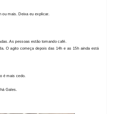
e vestir
LIFESTYLE: Compras no Paraguai e
ante
Argentina. Vale a pena??
 ou mais. Deixa eu explicar.
Mars 21, 2016
9
tadas. As pessoas estão tomando café.
da. O agito começa depois das 14h e as 15h ainda está
to é mais cedo.
Chá Gales.