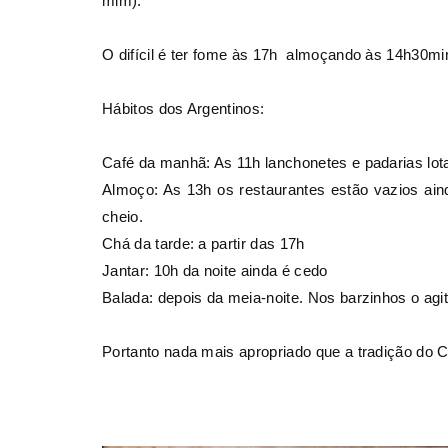
mim).
Dicas de como fazer mala
LIFESTYLE - Descubra como s
de viagem
para um destino congel
O difícil é ter fome às 17h almoçando às 14h30min
r 28, 2015
4
February 03, 2016
11
Hábitos dos Argentinos:
Café da manhã: As 11h lanchonetes e padarias lo
Almoço: As 13h os restaurantes estão vazios ain
cheio.
Chá da tarde: a partir das 17h
Jantar: 10h da noite ainda é cedo
Balada: depois da meia-noite. Nos barzinhos o agi
Portanto nada mais apropriado que a tradição do 