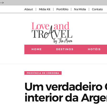
-->
About
Mídia Kit
Portifólio
Na Mídia
Contato
HOME
DESTINOS
HOTÉIS
Luxury experiences | Viagens Incríveis | Experiências
PROVÍNCIA DE CÓRDOBA
Um verdadeiro 
interior da Arg