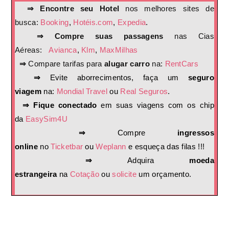
⇒ Encontre seu Hotel
nos melhores sites de
busca:
Booking
,
Hotéis.com
,
Expedia
.
⇒ Compre suas passagens
nas Cias
Aéreas:
Avianca
,
Klm
,
MaxMilhas
⇒
Compare tarifas para
alugar carro
na:
RentCars
⇒
Evite aborrecimentos, faça um
seguro
viagem
na:
Mondial Travel
ou
Real Seguros
.
⇒ Fique conectado
em suas viagens com os chip
da
EasySim4U
⇒
Compre
ingressos
online
no
Ticketbar
ou
Weplann
e esqueça das filas !!!
⇒
Adquira
moeda
estrangeira
na
Cotação
ou
solicite
um orçamento.