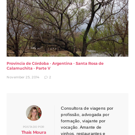
Província de Córdoba - Argentina - Santa Rosa de
Calamuchita - Parte V
November 25, 2014
2
Consultora de viagens por
profissão, advogada por
formação, viajante por
vocação. Amante de
POSTADO POR
Thais Moura
vinhos, restaurantes e