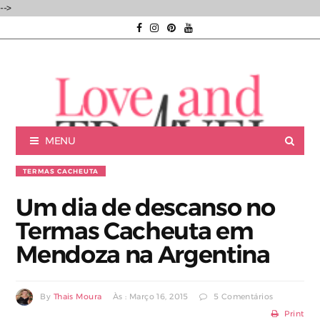
-->
MENU
TERMAS CACHEUTA
Um dia de descanso no
Termas Cacheuta em
Luxury experiences | Viagens Incríveis | Experiências únicas |
Mendoza na Argentina
By
Thais Moura
Às : Março 16, 2015
5 Comentários
Consultoria de Viagens de Luxo
Print