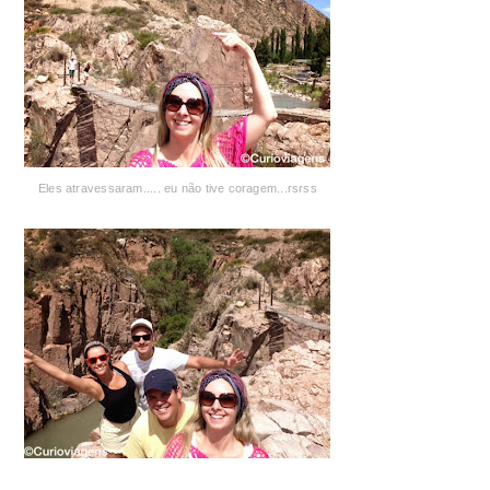
Eles atravessaram..... eu não tive coragem...rsrss