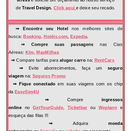
de
Travel Design.
Click aqui
e deixe seu recado.
⇒ Encontre seu Hotel
nos melhores sites de
busca:
Booking
,
Hotéis.com
,
Expedia
.
⇒ Compre suas passagens
nas Cias
Aéreas:
Klm
,
MaxMilhas
⇒
Compare tarifas para
alugar carro
na:
RentCars
⇒
Evite aborrecimentos, faça um
seguro
viagem
na:
Seguros Promo
⇒ Fique conectado
em suas viagens com os chip
da
EasySim4U
⇒
Compre
ingressos
online
no
GetYourGuide
,
Ticketbar
ou
Weplann
e
esqueça das filas !!!
⇒
Adquira
moeda