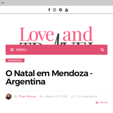
-->
MENU
MENDOZA
O Natal em Mendoza -
Argentina
Luxury experiences | Viagens Incríveis | Experiências únicas |
By
Thais Moura
Às : Março 09, 2015
2 Comentários
Print
Consultoria de Viagens de Luxo