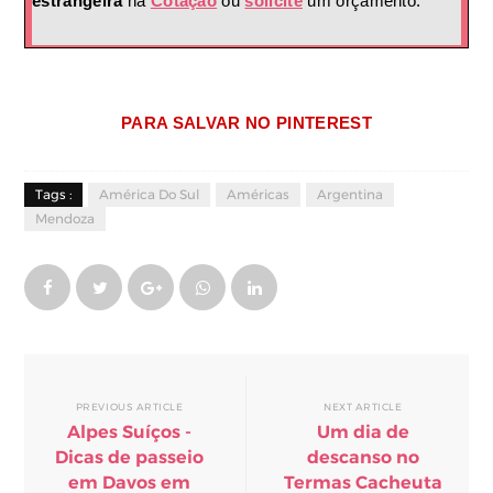
estrangeira
na
Cotação
ou
solicite
um orçamento.
PARA SALVAR NO PINTEREST
Tags :
América Do Sul
Américas
Argentina
Mendoza
PREVIOUS ARTICLE
NEXT ARTICLE
Alpes Suíços -
Um dia de
Dicas de passeio
descanso no
em Davos em
Termas Cacheuta