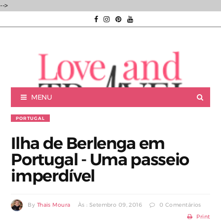
-->
MENU
PORTUGAL
Ilha de Berlenga em
Portugal - Uma passeio
Luxury experiences | Viagens Incríveis | Experiências únicas |
imperdível
By
Thais Moura
Às : Setembro 09, 2016
0 Comentários
Consultoria de Viagens de Luxo
Print